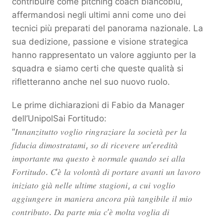
contribuire come pitching coach biancoblu,
affermandosi negli ultimi anni come uno dei
tecnici più preparati del panorama nazionale. La
sua dedizione, passione e visione strategica
hanno rappresentato un valore aggiunto per la
squadra e siamo certi che queste qualità si
rifletteranno anche nel suo nuovo ruolo.
Le prime dichiarazioni di Fabio da Manager
dell’UnipolSai Fortitudo:
“𝐼𝑛𝑛𝑎𝑛𝑧𝑖𝑡𝑢𝑡𝑡𝑜 𝑣𝑜𝑔𝑙𝑖𝑜 𝑟𝑖𝑛𝑔𝑟𝑎𝑧𝑖𝑎𝑟𝑒 𝑙𝑎 𝑠𝑜𝑐𝑖𝑒𝑡𝑎̀ 𝑝𝑒𝑟 𝑙𝑎
𝑓𝑖𝑑𝑢𝑐𝑖𝑎 𝑑𝑖𝑚𝑜𝑠𝑡𝑟𝑎𝑡𝑎𝑚𝑖, 𝑠𝑜 𝑑𝑖 𝑟𝑖𝑐𝑒𝑣𝑒𝑟𝑒 𝑢𝑛’𝑒𝑟𝑒𝑑𝑖𝑡𝑎̀
𝑖𝑚𝑝𝑜𝑟𝑡𝑎𝑛𝑡𝑒 𝑚𝑎 𝑞𝑢𝑒𝑠𝑡𝑜 𝑒̀ 𝑛𝑜𝑟𝑚𝑎𝑙𝑒 𝑞𝑢𝑎𝑛𝑑𝑜 𝑠𝑒𝑖 𝑎𝑙𝑙𝑎
𝐹𝑜𝑟𝑡𝑖𝑡𝑢𝑑𝑜. 𝐶’𝑒̀ 𝑙𝑎 𝑣𝑜𝑙𝑜𝑛𝑡𝑎̀ 𝑑𝑖 𝑝𝑜𝑟𝑡𝑎𝑟𝑒 𝑎𝑣𝑎𝑛𝑡𝑖 𝑢𝑛 𝑙𝑎𝑣𝑜𝑟𝑜
𝑖𝑛𝑖𝑧𝑖𝑎𝑡𝑜 𝑔𝑖𝑎̀ 𝑛𝑒𝑙𝑙𝑒 𝑢𝑙𝑡𝑖𝑚𝑒 𝑠𝑡𝑎𝑔𝑖𝑜𝑛𝑖, 𝑎 𝑐𝑢𝑖 𝑣𝑜𝑔𝑙𝑖𝑜
𝑎𝑔𝑔𝑖𝑢𝑛𝑔𝑒𝑟𝑒 𝑖𝑛 𝑚𝑎𝑛𝑖𝑒𝑟𝑎 𝑎𝑛𝑐𝑜𝑟𝑎 𝑝𝑖𝑢̀ 𝑡𝑎𝑛𝑔𝑖𝑏𝑖𝑙𝑒 𝑖𝑙 𝑚𝑖𝑜
𝑐𝑜𝑛𝑡𝑟𝑖𝑏𝑢𝑡𝑜. 𝐷𝑎 𝑝𝑎𝑟𝑡𝑒 𝑚𝑖𝑎 𝑐’𝑒̀ 𝑚𝑜𝑙𝑡𝑎 𝑣𝑜𝑔𝑙𝑖𝑎 𝑑𝑖