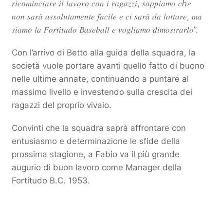
𝑟𝑖𝑐𝑜𝑚𝑖𝑛𝑐𝑖𝑎𝑟𝑒 𝑖𝑙 𝑙𝑎𝑣𝑜𝑟𝑜 𝑐𝑜𝑛 𝑖 𝑟𝑎𝑔𝑎𝑧𝑧𝑖, 𝑠𝑎𝑝𝑝𝑖𝑎𝑚𝑜 𝑐ℎ𝑒
𝑛𝑜𝑛 𝑠𝑎𝑟𝑎̀ 𝑎𝑠𝑠𝑜𝑙𝑢𝑡𝑎𝑚𝑒𝑛𝑡𝑒 𝑓𝑎𝑐𝑖𝑙𝑒 𝑒 𝑐𝑖 𝑠𝑎𝑟𝑎̀ 𝑑𝑎 𝑙𝑜𝑡𝑡𝑎𝑟𝑒, 𝑚𝑎
𝑠𝑖𝑎𝑚𝑜 𝑙𝑎 𝐹𝑜𝑟𝑡𝑖𝑡𝑢𝑑𝑜 𝐵𝑎𝑠𝑒𝑏𝑎𝑙𝑙 𝑒 𝑣𝑜𝑔𝑙𝑖𝑎𝑚𝑜 𝑑𝑖𝑚𝑜𝑠𝑡𝑟𝑎𝑟𝑙𝑜”.
Con l’arrivo di Betto alla guida della squadra, la
società vuole portare avanti quello fatto di buono
nelle ultime annate, continuando a puntare al
massimo livello e investendo sulla crescita dei
ragazzi del proprio vivaio.
Convinti che la squadra saprà affrontare con
entusiasmo e determinazione le sfide della
prossima stagione, a Fabio va il più grande
augurio di buon lavoro come Manager della
Fortitudo B.C. 1953.