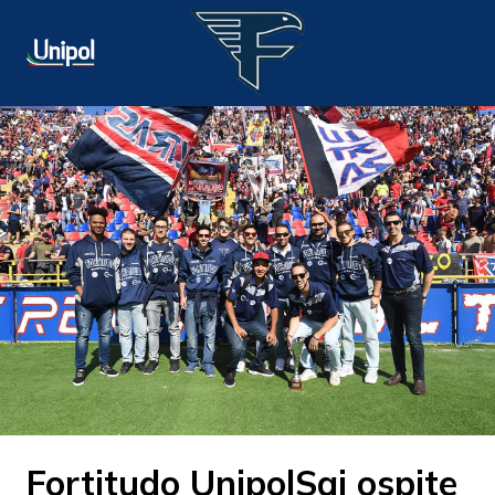
Fortitudo UnipolSai ospite