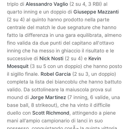
triplo di
Alessandro Vaglio
(2 su 4, 3 RBI) al
quarto inning e un doppio di
Giuseppe Mazzanti
(2 su 4) al quinto hanno prodotto nella parte
centrale del match le due segnature che hanno
fatto la differenza in una gara equilibrata, almeno
fino valida da due punti del capitano all'ottavo
inning che ha messo in ghiaccio il risultato e le
successive di
Nick Nosti
(2 su 4) e
Kevin
Moesquit
(3 su 5 con un doppio) che hanno posto
il sigillo finale.
Robel Garcia
(2 su 3, un doppio)
completa la lista dei biancoblu che hanno battuto
valido. Da sottolineare la maiuscola prova sul
mound di
Jorge Martinez
(7 inning, 6 valide, una
base ball, 8 strikeout), che ha vinto il difficile
duello con
Scott Richmond
, attingendo a piene
mani all'ampio campionario di lanci in suo
possesso, conquistando cosÃ¬ la quinta vittoria