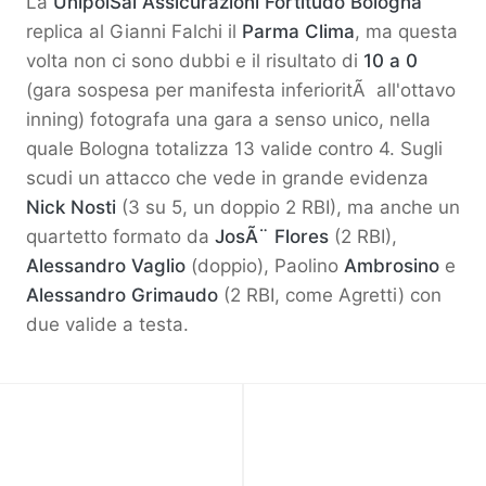
La
UnipolSai Assicurazioni Fortitudo Bologna
replica al Gianni Falchi il
Parma Clima
, ma questa
volta non ci sono dubbi e il risultato di
10 a 0
(gara sospesa per manifesta inferioritÃ all'ottavo
inning) fotografa una gara a senso unico, nella
quale Bologna totalizza 13 valide contro 4. Sugli
scudi un attacco che vede in grande evidenza
Nick Nosti
(3 su 5, un doppio 2 RBI), ma anche un
quartetto formato da
JosÃ¨ Flores
(2 RBI),
Alessandro Vaglio
(doppio), Paolino
Ambrosino
e
Alessandro Grimaudo
(2 RBI, come Agretti) con
due valide a testa.