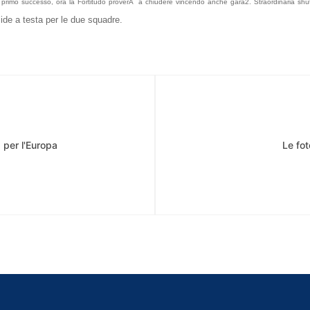
il primo successo, ora la Fortitudo proverÃ a chiudere vincendo anche gara2. Straordinaria shuto
ide a testa per le due squadre.
 per l'Europa
Le fot