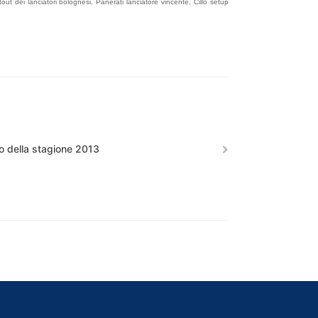
ut dei lanciatori bolognesi. Panerati lanciatore vincente, Cillo setup
o della stagione 2013