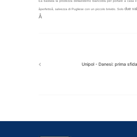
Eâ bastata la prodezza dellâesterno biancoblu per portare a casa 
due val
âperfettoâ, salvezza di Pugliese con un piccolo brivido. Solo
Â
Unipol - Danesi: prima sfida