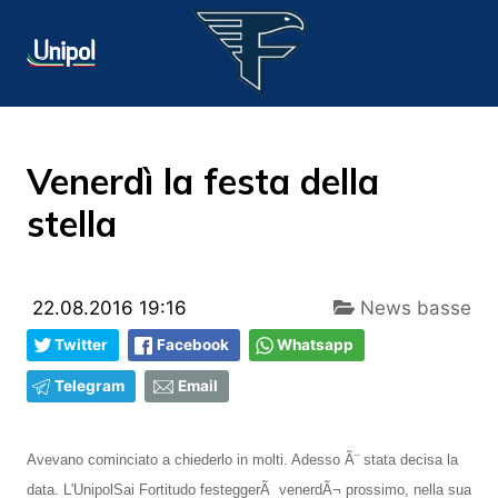
Venerdì la festa della
stella
22.08.2016 19:16
News basse
Twitter
Facebook
Whatsapp
Telegram
Email
Avevano cominciato a chiederlo in molti. Adesso Ã¨ stata decisa la
data. L'UnipolSai Fortitudo festeggerÃ venerdÃ¬ prossimo, nella sua