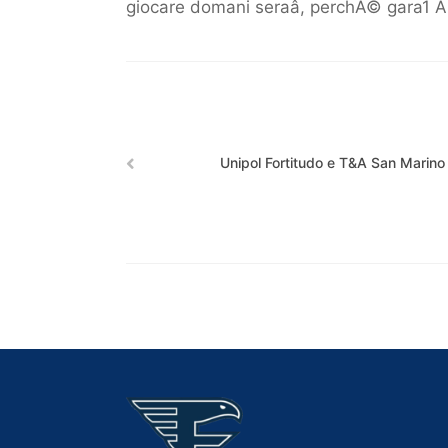
giocare domani seraâ, perchÃ© gara1 Ã¨
Unipol Fortitudo e T&A San Marino 