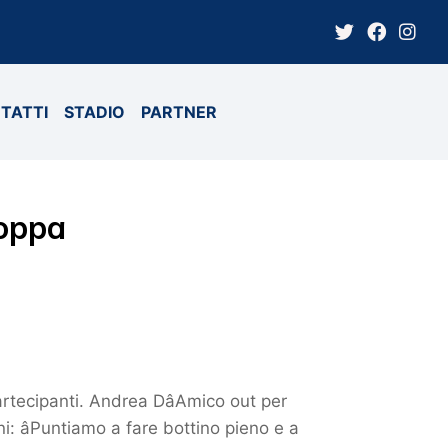
TATTI
STADIO
PARTNER
Coppa
artecipanti. Andrea DâAmico out per
i: âPuntiamo a fare bottino pieno e a