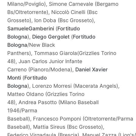
Milano/Poviglio), Simone Carnevale (Bergamo
Bs/Oltretorrente), Niccolò Cinelli (Bsc
Grosseto), Ion Doba (Bsc Grosseto),
SamueleGamberini
(
Fortitudo
Bologna
),
Diego Gergolet
(
Fortitudo
Bologna
/New Black
Panthers), Tommaso Giarola(Grizzlies Torino
48), Juan Carlos Junior Infante
Carreno (Pianoro/Modena),
Daniel Xavier
Monti
(
Fortitudo
Bologna
), Lorenzo Morresi (Macerata Angels),
Matteo Oldano (Grizzlies Torino
48), Andrea Pasotto (Milano Baseball
1946/Parma
Baseball), Francesco Pomponi (Oltretorrente/Parma
Baseball), Mattia Sireus (Bsc Grosseto),
Federico Virgadaula (Brescia), Manuel Zazza (Lion's