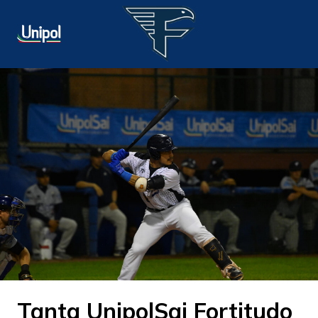
Tanta UnipolSai Fortitudo