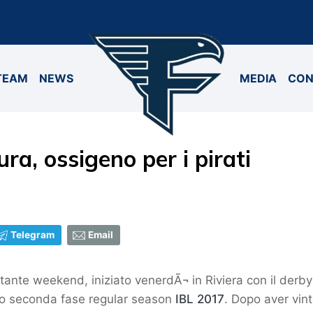
TEAM
NEWS
MEDIA
CON
ra, ossigeno per i pirati
Telegram
Email
ante weekend, iniziato venerdÃ¬ in Riviera con il derby f
orno seconda fase regular season
IBL 2017
. Dopo aver vint