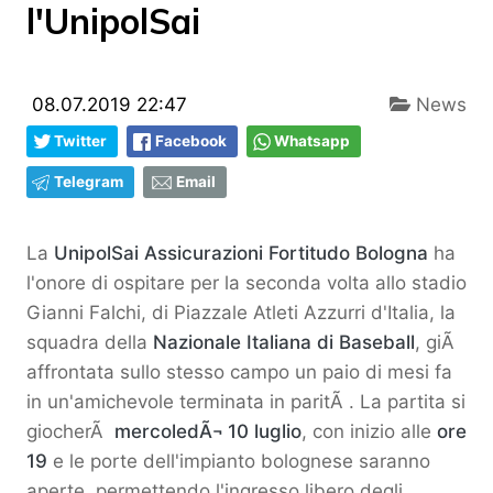
l'UnipolSai
08.07.2019 22:47
News
Twitter
Facebook
Whatsapp
Telegram
Email
La
UnipolSai Assicurazioni Fortitudo Bologna
ha
l'onore di ospitare per la seconda volta allo stadio
Gianni Falchi, di Piazzale Atleti Azzurri d'Italia, la
squadra della
Nazionale Italiana di Baseball
, giÃ
affrontata sullo stesso campo un paio di mesi fa
in un'amichevole terminata in paritÃ . La partita si
giocherÃ
mercoledÃ¬ 10 luglio
, con inizio alle
ore
19
e le porte dell'impianto bolognese saranno
aperte, permettendo l'ingresso libero degli