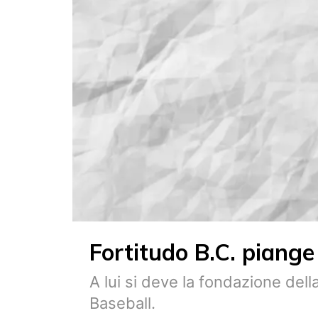
Fortitudo B.C. piang
A lui si deve la fondazione del
Baseball.