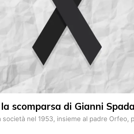
e la scomparsa di Gianni Spad
la società nel 1953, insieme al padre Orfeo, 