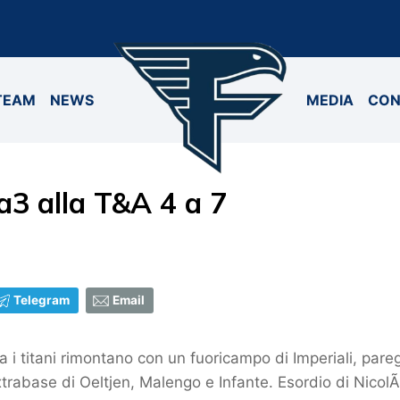
TEAM
NEWS
MEDIA
CON
a3 alla T&A 4 a 7
Telegram
Email
a i titani rimontano con un fuoricampo di Imperiali, par
rabase di Oeltjen, Malengo e Infante. Esordio di NicolÃ