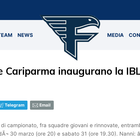
TEAM
NEWS
MEDIA
CON
 e Cariparma inaugurano la IB
Telegram
Email
 di campionato, fra squadre giovani e rinnovate, entrambe 
dÃ¬ 30 marzo (ore 20) e sabato 31 (ore 19.30). Nanni: â