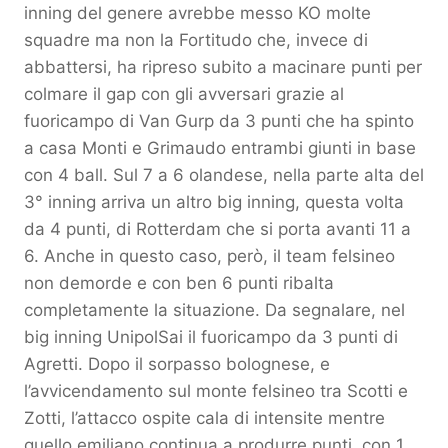
inning del genere avrebbe messo KO molte
squadre ma non la Fortitudo che, invece di
abbattersi, ha ripreso subito a macinare punti per
colmare il gap con gli avversari grazie al
fuoricampo di Van Gurp da 3 punti che ha spinto
a casa Monti e Grimaudo entrambi giunti in base
con 4 ball. Sul 7 a 6 olandese, nella parte alta del
3° inning arriva un altro big inning, questa volta
da 4 punti, di Rotterdam che si porta avanti 11 a
6. Anche in questo caso, però, il team felsineo
non demorde e con ben 6 punti ribalta
completamente la situazione. Da segnalare, nel
big inning UnipolSai il fuoricampo da 3 punti di
Agretti. Dopo il sorpasso bolognese, e
l’avvicendamento sul monte felsineo tra Scotti e
Zotti, l’attacco ospite cala di intensite mentre
quello emiliano continua a produrre punti, con 1