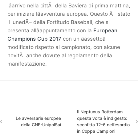
lâarrivo nella cittÃ della Baviera di prima mattina,
per iniziare lâavventura europea. Questo Ã¨ stato
il lunedÃ¬ della Fortitudo Baseball, che si
presenta allâappuntamento con la
European
Champions Cup 2017
con un âassettoâ
modificato rispetto al campionato, con alcune
novitÃ anche dovute al regolamento della
manifestazione.
Il Neptunus Rotterdam
Le avversarie europee
questa volta è indigesto:
della CNF-UnipolSai
sconfitta 12-6 nell'esordio
in Coppa Campioni