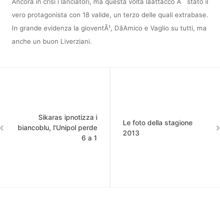
Ancora in crisi i lanciatori, ma questa volta lâattacco Ã¨ stato il
vero protagonista con 18 valide, un terzo delle quali extrabase.
In grande evidenza la gioventÃ¹, DâAmico e Vaglio su tutti, ma
anche un buon Liverziani.
Sikaras ipnotizza i
Le foto della stagione
biancoblu, l'Unipol perde
2013
6 a 1