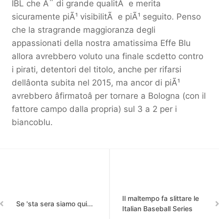
IBL che Ã¨ di grande qualitÃ e merita
sicuramente piÃ¹ visibilitÃ e piÃ¹ seguito. Penso
che la stragrande maggioranza degli
appassionati della nostra amatissima Effe Blu
allora avrebbero voluto una finale scdetto contro
i pirati, detentori del titolo, anche per rifarsi
dellâonta subita nel 2015, ma ancor di piÃ¹
avrebbero âfirmatoâ per tornare a Bologna (con il
fattore campo dalla propria) sul 3 a 2 per i
biancoblu.
Il maltempo fa slittare le
Se 'sta sera siamo qui...
Italian Baseball Series