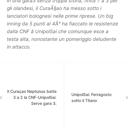
In una gara3 senza troppa storia, finita 7 a 3 per
gli olandesi, il CuraÃ§ao ha messo sotto i
lanciatori bolognesi nelle prime riprese. Un big
inning da 5 punti al 4Â° ha fiaccato le resistenze
dalla CNF â UnipolSai che comunque esce a
testa alta, nonostante un pomeriggio deludente
in attacco.
Il Curaçao Neptunus batte
UnipolSai: Ferragosto
3 a 2 la CNF-UnipolSai.
sotto il Titano
Serve gara 3.