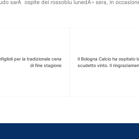
do sarÃ ospite dei rossoblu lunedÃ¬ sera, in occasione d
figlioli per la tradizionale cena
Il Bologna Calcio ha ospitato l
di fine stagione
scudetto vinto. Il ringraziame