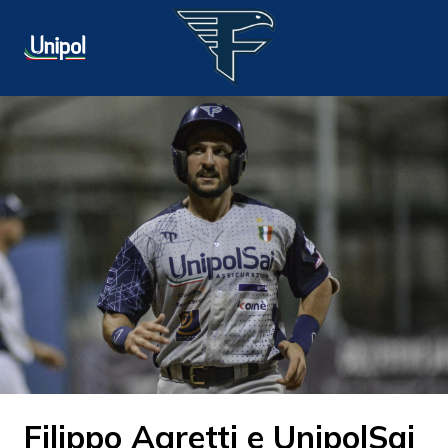
Filippo Agretti e UnipolSai