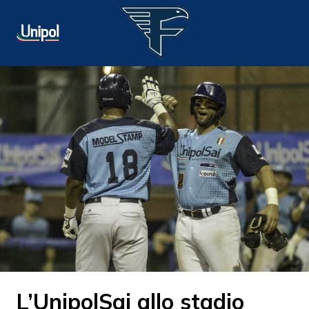
L’UnipolSai allo stadio