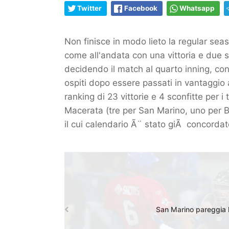
Twitter
Facebook
Whatsapp
Non finisce in modo lieto la regular sea
come all'andata con una vittoria e due sc
decidendo il match al quarto inning, con 
ospiti dopo essere passati in vantaggio al
ranking di 23 vittorie e 4 sconfitte per i
Macerata (tre per San Marino, uno per Bol
il cui calendario Ã¨ stato giÃ concordato
San Marino pareggia l