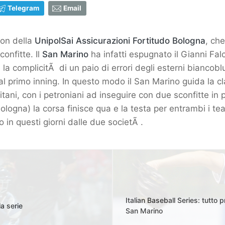
Telegram
Email
son della
UnipolSai Assicurazioni Fortitudo Bologna
, che
onfitte. Il
San Marino
ha infatti espugnato il Gianni Falch
la complicitÃ di un paio di errori degli esterni biancobl
 primo inning. In questo modo il San Marino guida la class
 titani, con i petroniani ad inseguire con due sconfitte in
ogna) la corsa finisce qua e la testa per entrambi i team
 in questi giorni dalle due societÃ .
Italian Baseball Series: tutto p
a serie
San Marino