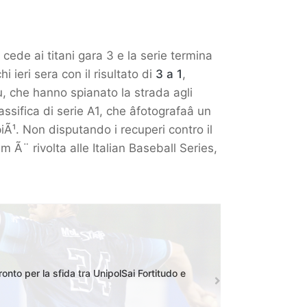
 cede ai titani gara 3 e la serie termina
i ieri sera con il risultato di
3 a 1
,
u, che hanno spianato la strada agli
ifica di serie A1, che âfotografaâ un
 piÃ¹. Non disputando i recuperi contro il
 Ã¨ rivolta alle Italian Baseball Series,
ronto per la sfida tra UnipolSai Fortitudo e