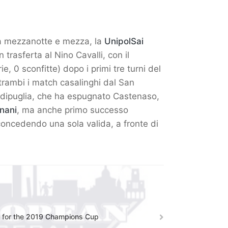
a a mezzanotte e mezza, la
UnipolSai
 trasferta al Nino Cavalli, con il
, 0 sconfitte) dopo i primi tre turni del
trambi i match casalinghi dal San
 Redipuglia, che ha espugnato Castenaso,
gnani
, ma anche primo successo
, concedendo una sola valida, a fronte di
s for the 2019 Champions Cup