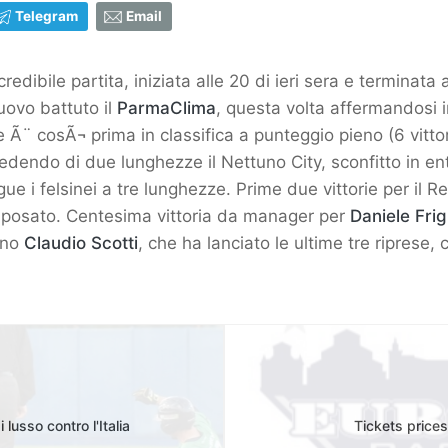
Telegram
Email
edibile partita, iniziata alle 20 di ieri sera e terminat
uovo battuto il
ParmaClima
, questa volta affermandosi in
Ã¨ cosÃ¬ prima in classifica a punteggio pieno (6 vittorie
edendo di due lunghezze il Nettuno City, sconfitto in en
gue i felsinei a tre lunghezze. Prime due vittorie per il
riposato. Centesima vittoria da manager per
Daniele Fri
ano
Claudio Scotti
, che ha lanciato le ultime tre riprese
usso contro l'Italia
Tickets price