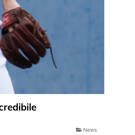
redibile
News