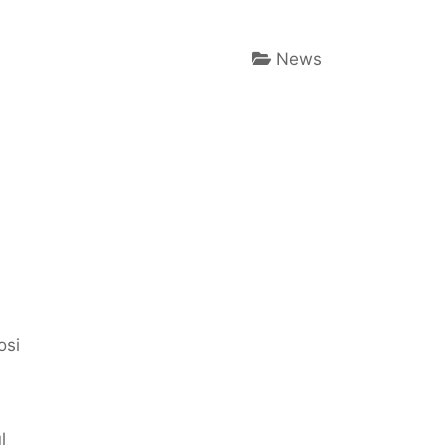
News
osi
l