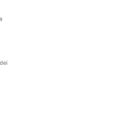
la
dei