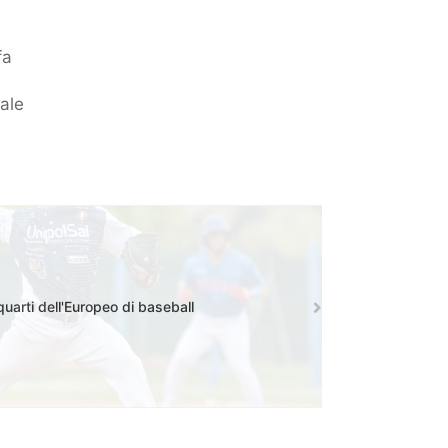
fa
cale
i quarti dell'Europeo di baseball