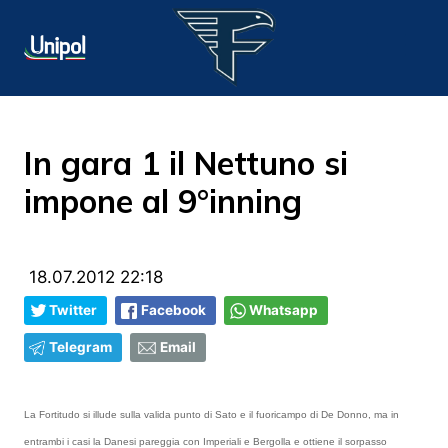
In gara 1 il Nettuno si
impone al 9°inning
18.07.2012 22:18
Twitter
Facebook
Whatsapp
Telegram
Email
La Fortitudo si illude sulla valida punto di Sato e il fuoricampo di De Donno, ma in
entrambi i casi la Danesi pareggia con Imperiali e Bergolla e ottiene il sorpasso