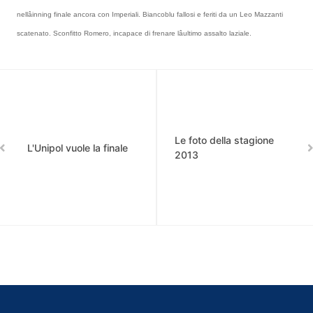
nellâinning finale ancora con Imperiali. Biancoblu fallosi e feriti da un Leo Mazzanti
scatenato. Sconfitto Romero, incapace di frenare lâultimo assalto laziale.
Le foto della stagione
L'Unipol vuole la finale
2013