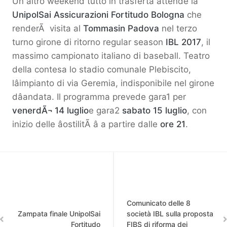
Un altro weekend tutto in trasferta attende la
UnipolSai Assicurazioni Fortitudo Bologna
che
renderÃ visita al
Tommasin Padova
nel terzo
turno girone di ritorno regular season
IBL 2017
, il
massimo campionato italiano di baseball. Teatro
della contesa lo stadio comunale Plebiscito,
lâimpianto di via Geremia, indisponibile nel girone
dâandata. Il programma prevede gara1 per
venerdÃ¬ 14 luglio
e gara2
sabato 15 luglio
, con
inizio delle âostilitÃ â a partire dalle
ore 21
.
Comunicato delle 8
Zampata finale UnipolSai
società IBL sulla proposta
Fortitudo
FIBS di riforma dei