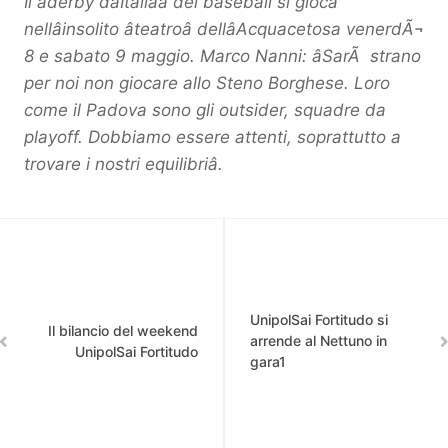
Il âderby dâItaliaâ del baseball si gioca
nellâinsolito âteatroâ dellâAcquacetosa venerdÃ¬
8 e sabato 9 maggio. Marco Nanni: âSarÃ strano
per noi non giocare allo Steno Borghese.
Loro
come il Padova sono gli outsider, squadre da
playoff. Dobbiamo essere attenti, soprattutto a
trovare i nostri equilibriâ.
UnipolSai Fortitudo si
Il bilancio del weekend
arrende al Nettuno in
UnipolSai Fortitudo
gara1