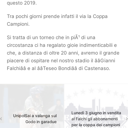
questo 2019.
Tra pochi giorni prende infatti il via la Coppa
Campioni.
Si tratta di un torneo che in piÃ¹ di una
circostanza ci ha regalato gioie indimenticabili e
che, a distanza di oltre 20 anni, avremo il grande
piacere di ospitare nel nostro stadio il ââGianni
Falchiââ e al ââTeseo Bondiââ di Castenaso.
Lunedì 3 giugno in vendita
UnipolSai a valanga sul
al Falchi gli abbonamenti
Godo in garadue
per la coppa dei campioni