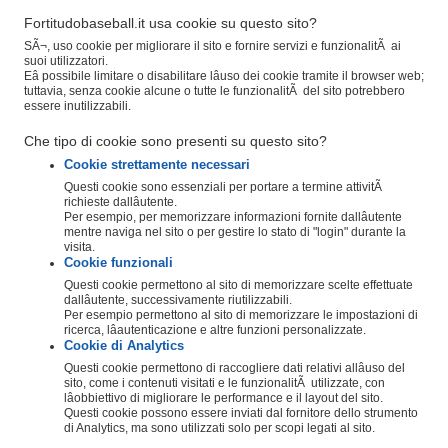
Fortitudobaseball.it usa cookie su questo sito?
SÃ¬, uso cookie per migliorare il sito e fornire servizi e funzionalitÃ ai
suoi utilizzatori.
Eâ possibile limitare o disabilitare lâuso dei cookie tramite il browser web;
tuttavia, senza cookie alcune o tutte le funzionalitÃ del sito potrebbero
essere inutilizzabili.
Che tipo di cookie sono presenti su questo sito?
Cookie strettamente necessari
Questi cookie sono essenziali per portare a termine attivitÃ
richieste dallâutente.
Per esempio, per memorizzare informazioni fornite dallâutente
mentre naviga nel sito o per gestire lo stato di "login" durante la
visita.
Cookie funzionali
Questi cookie permettono al sito di memorizzare scelte effettuate
dallâutente, successivamente riutilizzabili.
Per esempio permettono al sito di memorizzare le impostazioni di
ricerca, lâautenticazione e altre funzioni personalizzate.
Cookie di Analytics
Questi cookie permettono di raccogliere dati relativi allâuso del
sito, come i contenuti visitati e le funzionalitÃ utilizzate, con
lâobbiettivo di migliorare le performance e il layout del sito.
Questi cookie possono essere inviati dal fornitore dello strumento
di Analytics, ma sono utilizzati solo per scopi legati al sito.