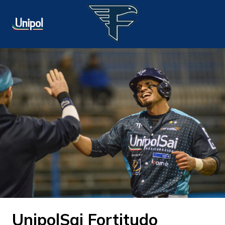
UnipolSai Fortitudo