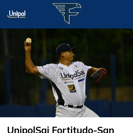
UnipolSai Fortitudo-San