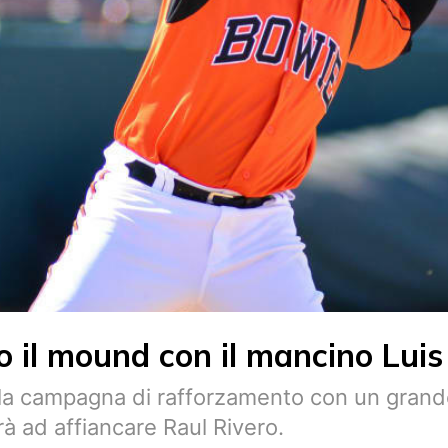
o il mound con il mancino Lui
la campagna di rafforzamento con un grande “
à ad affiancare Raul Rivero.