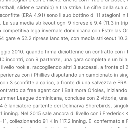
fastball, slider e cambio) e tira strike. Le cifre della su
7 sconfitte (ERA 4.91) sono il suo bottino di 11 stagioni
 La sua media strikeout ogni 9 riprese è 9.4 (11.3 in tripl
la competitiva lega invernale dominicana con Estrellas Or
 54 gare e 52.2 riprese lanciate, con media strikeout 10.3
ggio 2010, quando firma diciottenne un contratto con i Phi
incontri, con 9 partenze, una gara completa e un bilanc
ello rookie, raccogliendo altri 3 successi, a fronte di 2 
perienza con i Phillies disputando un campionato in sin
, con 3 sconfitte a carico, a fronte di una salvezza e ERA
ontratto da free agent con i Baltimora Orioles, iniziando
 Summer League dominicana, concluse con 2 vittorie, una
14 è lanciatore partente dei Delmarva Shorebirds, singolo
.1 inning. Nel 2015 sale ancora di livello con i Frederic
-11, collezionando 91 K in 117.2 inning. E' confermato a 