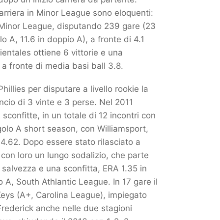
a carriera in Minor League sono eloquenti:
 in Minor League, disputando 239 gare (23
o A, 11.6 in doppio A), a fronte di 4.1
ientales ottiene 6 vittorie e una
 a fronte di media basi ball 3.8.
llies per disputare a livello rookie la
io di 3 vinte e 3 perse. Nel 2011
sconfitte, in un totale di 12 incontri con
golo A short season, con Williamsport,
 4.62. Dopo essere stato rilasciato a
 con loro un lungo sodalizio, che parte
 salvezza e una sconfitta, ERA 1.35 in
 A, South Athlantic League. In 17 gare il
k Keys (A+, Carolina League), impiegato
Frederick anche nelle due stagioni