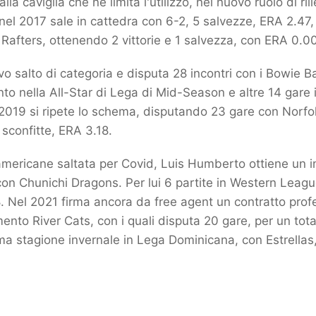
lla caviglia che ne limita l'utilizzo, nel nuovo ruolo di r
 nel 2017 sale in cattedra con 6-2, 5 salvezze, ERA 2.47, 
r Rafters, ottenendo 2 vittorie e 1 salvezza, con ERA 0.00 
o salto di categoria e disputa 28 incontri con i Bowie 
nto nella All-Star di Lega di Mid-Season e altre 14 gare i
l 2019 si ripete lo schema, disputando 23 gare con Norfo
 sconfitte, ERA 3.18.
americane saltata per Covid, Luis Humberto ottiene un i
con Chunichi Dragons. Per lui 6 partite in Western Leagu
. Nel 2021 firma ancora da free agent un contratto prof
ento River Cats, con i quali disputa 20 gare, per un total
ltima stagione invernale in Lega Dominicana, con Estrellas