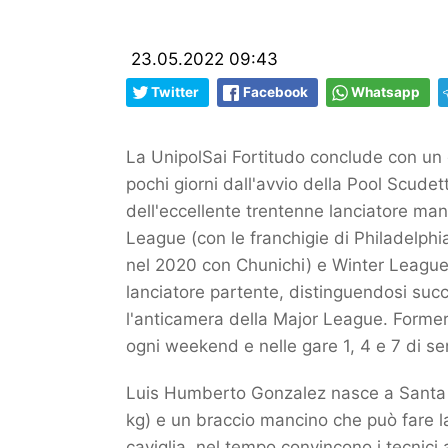
23.05.2022 09:43
Twitter
Facebook
Whatsapp
La UnipolSai Fortitudo conclude con un
pochi giorni dall'avvio della Pool Scudet
dell'eccellente trentenne lanciatore m
League (con le franchigie di Philadelph
nel 2020 con Chunichi) e Winter League D
lanciatore partente, distinguendosi succ
l'anticamera della Major League. Formerà 
ogni weekend e nelle gare 1, 4 e 7 di sem
Luis Humberto Gonzalez nasce a Santa C
kg) e un braccio mancino che può fare la
caviglia, nel tempo convincono i tecnici 