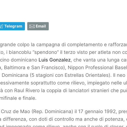
Telegram
Email
 grande colpo la campagna di completamento e rafforzam
to, i biancoblu “spendono” il terzo visto per atleta non c
ancino dominicano
Luis Gonzalez
, che vanta una lunga ca
ia, Baltimora e San Francisco), Nippon Professional Ba
ominicana (5 stagioni con Estrellas Orientales). Il neo 
essivamente soprattutto come rilievo, impiegato nelle ult
con Raul Rivero la coppia di lanciatori stranieri che può
ifinale e finale.
ruz de Mao (Rep. Dominicana) il 17 gennaio 1992, prese
 differenza, con doti di controllo ma anche di potenza, 
ad impegnarlo come rilievo, anche con il ruolo di closer, 