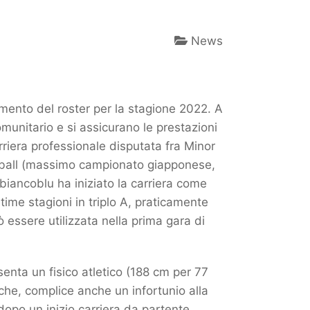
News
ento del roster per la stagione 2022. A
omunitario e si assicurano le prestazioni
rriera professionale disputata fra Minor
seball (massimo campionato giapponese,
biancoblu ha iniziato la carriera come
ime stagioni in triplo A, praticamente
 essere utilizzata nella prima gara di
nta un fisico atletico (188 cm per 77
che, complice anche un infortunio alla
dopo un inizio carriera da partente.