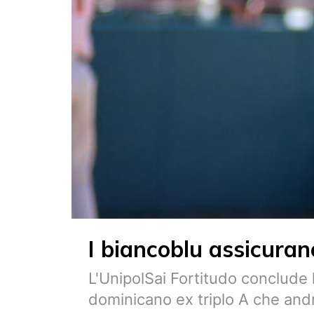
I biancoblu assicuran
L'UnipolSai Fortitudo conclude 
dominicano ex triplo A che andr