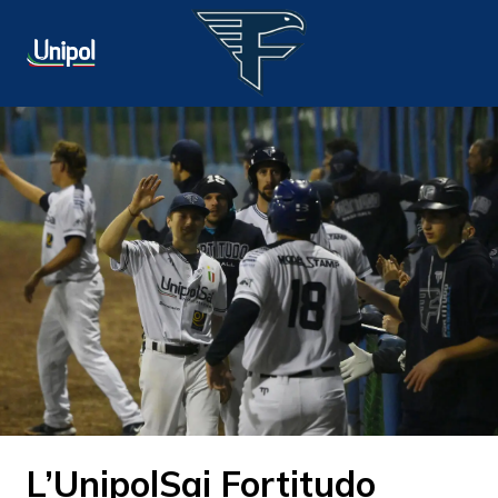
L’UnipolSai Fortitudo