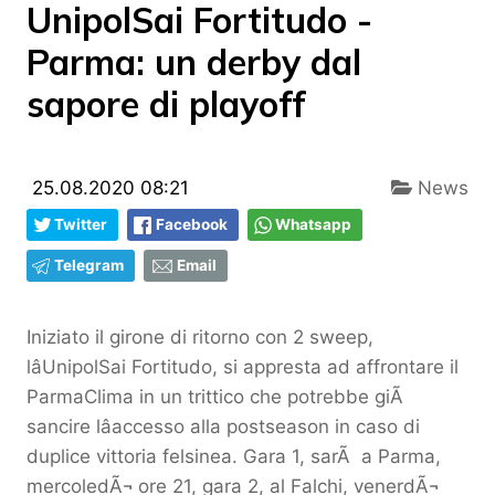
UnipolSai Fortitudo -
Parma: un derby dal
sapore di playoff
25.08.2020 08:21
News
Twitter
Facebook
Whatsapp
Telegram
Email
Iniziato il girone di ritorno con 2 sweep,
lâUnipolSai Fortitudo, si appresta ad affrontare il
ParmaClima in un trittico che potrebbe giÃ
sancire lâaccesso alla postseason in caso di
duplice vittoria felsinea. Gara 1, sarÃ a Parma,
mercoledÃ¬ ore 21, gara 2, al Falchi, venerdÃ¬