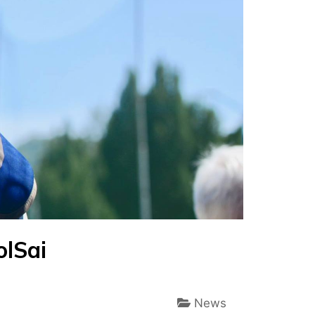
olSai
News