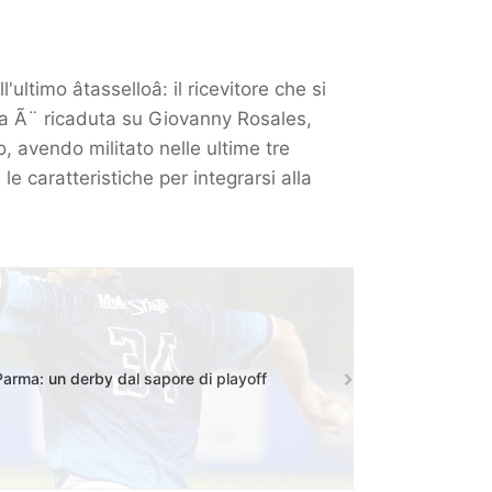
imo âtasselloâ: il ricevitore che si
lta Ã¨ ricaduta su Giovanny Rosales,
 avendo militato nelle ultime tre
e caratteristiche per integrarsi alla
 Parma: un derby dal sapore di playoff