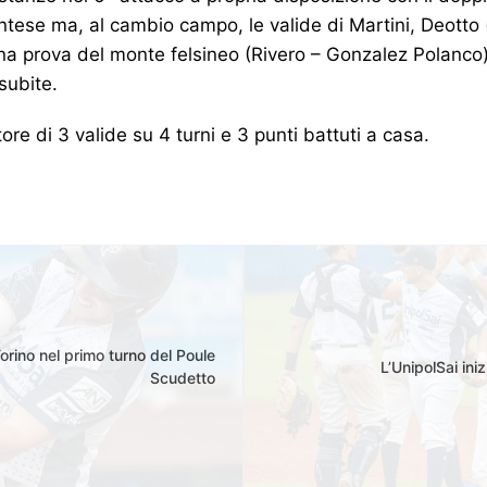
ntese ma, al cambio campo, le valide di Martini, Deott
ona prova del monte felsineo (Rivero – Gonzalez Polanco) 
 subite.
e di 3 valide su 4 turni e 3 punti battuti a casa.
Torino nel primo turno del Poule
L’UnipolSai ini
Scudetto