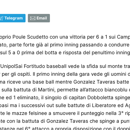
Telegram
Email
proprio Poule Scudetto con una vittoria per 6 a 1 sui Cam
to, parte forte già al primo inning passando a condurre i
 sul 5 a 0 prima del botta e risposta del penultimo inning 
’UnipolSai Fortitudo baseball vede la sfida sul monte tra
r gli ospiti. Il primo inning della gara vede gli uomini di
ina riceve una base ball mentre Gonzalez Taveras batte i
 sulla battuta di Martini, permette all’attacco biancoblu 
che ed 1 eliminato, il singolo di capitan Dobboletta spin
e basi ma i successivi out sulle battute di Liberatore ed 
e le mazze felsinee a smuovere il punteggio nella 3° rip
nte con la battuta di Gonzalez Taveras che spinge a punt
stanze nel 6° attacco a propria disposizione con il doppio