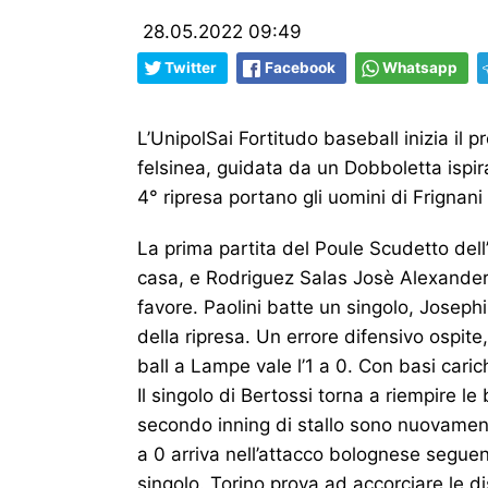
28.05.2022 09:49
Twitter
Facebook
Whatsapp
L’UnipolSai Fortitudo baseball inizia il 
felsinea, guidata da un Dobboletta ispira
4° ripresa portano gli uomini di Frignani
La prima partita del Poule Scudetto dell
casa, e Rodriguez Salas Josè Alexander pe
favore. Paolini batte un singolo, Joseph
della ripresa. Un errore difensivo ospite,
ball a Lampe vale l’1 a 0. Con basi cari
Il singolo di Bertossi torna a riempire l
secondo inning di stallo sono nuovament
a 0 arriva nell’attacco bolognese segue
singolo. Torino prova ad accorciare le di