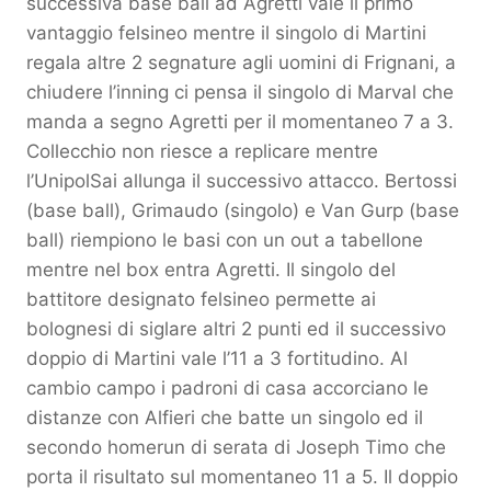
successiva base ball ad Agretti vale il primo
vantaggio felsineo mentre il singolo di Martini
regala altre 2 segnature agli uomini di Frignani, a
chiudere l’inning ci pensa il singolo di Marval che
manda a segno Agretti per il momentaneo 7 a 3.
Collecchio non riesce a replicare mentre
l’UnipolSai allunga il successivo attacco. Bertossi
(base ball), Grimaudo (singolo) e Van Gurp (base
ball) riempiono le basi con un out a tabellone
mentre nel box entra Agretti. Il singolo del
battitore designato felsineo permette ai
bolognesi di siglare altri 2 punti ed il successivo
doppio di Martini vale l’11 a 3 fortitudino. Al
cambio campo i padroni di casa accorciano le
distanze con Alfieri che batte un singolo ed il
secondo homerun di serata di Joseph Timo che
porta il risultato sul momentaneo 11 a 5. Il doppio