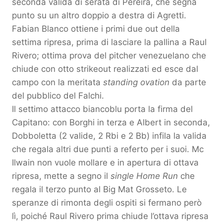
seconda valida di serata di Pereira, che segna
punto su un altro doppio a destra di Agretti.
Fabian Blanco ottiene i primi due out della
settima ripresa, prima di lasciare la pallina a Raul
Rivero; ottima prova del pitcher venezuelano che
chiude con otto strikeout realizzati ed esce dal
campo con la meritata
standing ovation
da parte
del pubblico del Falchi.
Il settimo attacco biancoblu porta la firma del
Capitano: con Borghi in terza e Albert in seconda,
Dobboletta (2 valide, 2 Rbi e 2 Bb) infila la valida
che regala altri due punti a referto per i suoi. Mc
Ilwain non vuole mollare e in apertura di ottava
ripresa, mette a segno il
single Home Run
che
regala il terzo punto al Big Mat Grosseto. Le
speranze di rimonta degli ospiti si fermano però
lì, poiché Raul Rivero prima chiude l’ottava ripresa