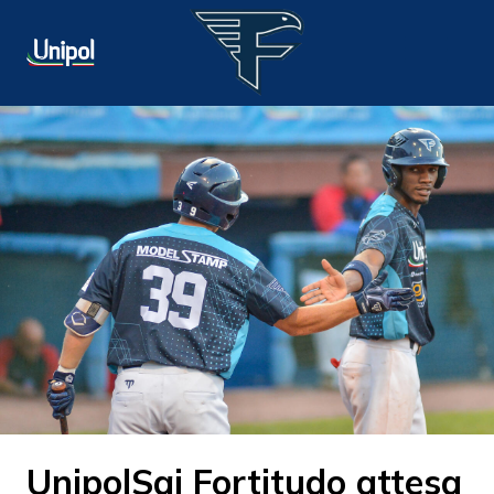
UnipolSai Fortitudo attesa